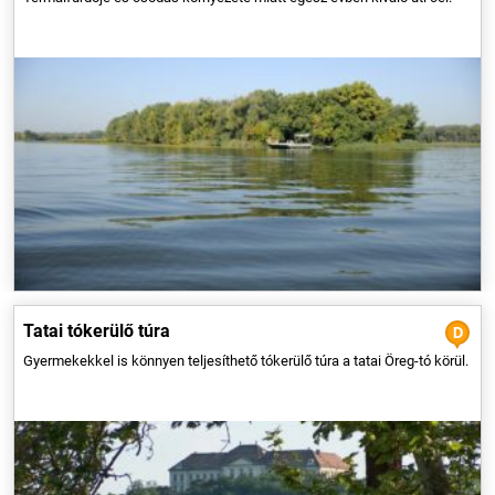
Kerékpáros szezon van, pattanjunk bringára! Az egész családnak
ajánljuk nem túl hosszú, ám annál szebb túránkat, amely a tatai Öreg-tó
körül vezet minket végig.
Tatai tókerülő túra
Gyermekekkel is könnyen teljesíthető tókerülő túra a tatai Öreg-tó körül.