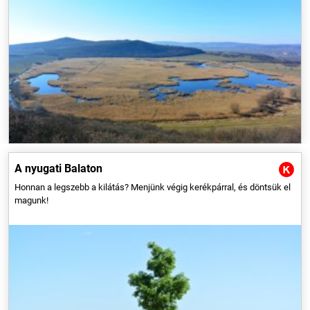
Ábrahámhegytől Badacsonyon és Keszthelyen át Balatonberényig
kerekezve fedezhetjük fel a Balaton nyugati csücskét. Kedvcsinálóért
és részletes túraleírásért kattints a cikkre!
A nyugati Balaton
Honnan a legszebb a kilátás? Menjünk végig kerékpárral, és döntsük el
magunk!