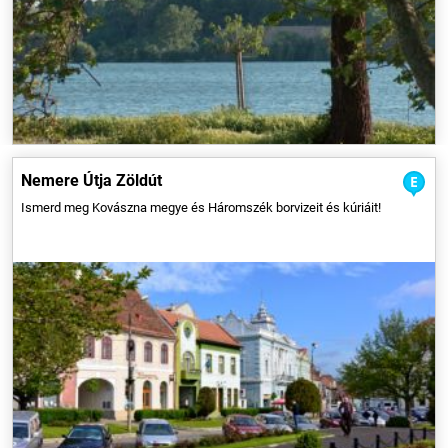
A túrázók az érintetlen, autentikus vidéki tájat, az eldugott természeti,
történeti és kulturális értékeket fedezhetik fel Háromszéken. A tájba
simuló borvizekre épülő fürdők sehol máshol nem látható
különlegességei a vidéknek.
Nemere Útja Zöldút
Ismerd meg Kovászna megye és Háromszék borvizeit és kúriáit!
A világon mindössze öt olyan természeti képződményről tudunk, mint a
vulkanikus andezitoszlopokból felépülő béri Nagy-hegy, amely 8-10
millió évvel ezelőtt jött létre. A hely apró szépséghibája, hogy kőlejtőkön
csúszdázni igencsak balesetveszélyes.