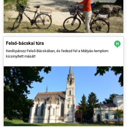
templomot Tompa mellett, és felfedezhetjük Bácsalmást, amely a
térség egyik legfontosabb települése.
Felső-bácskai túra
Kerékpározz Felső-Bácskában, és fedezd fel a Mátyás-templom
kicsinyített mását!
A Vétyemi ősbükkös egy emberi beavatkozástól mentes, háborítatlan
terület az erdőn belül, ahol a maga természetességében láthatjuk az
erdőt. Érdekes élmény megfigyelni egy szokványos, kezelt erdő és a
kezeletlen erdőrezervátum közötti különbséget.