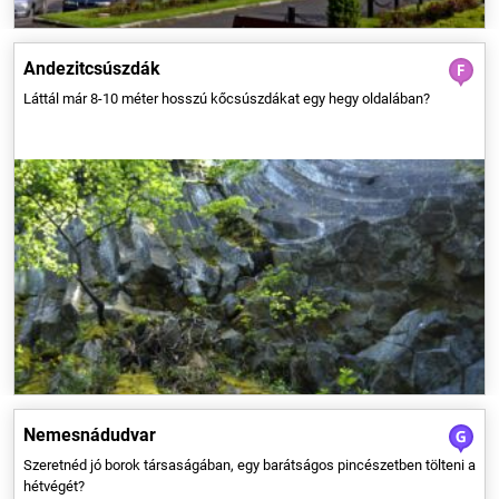
Andezitcsúszdák
Láttál már 8-10 méter hosszú kőcsúszdákat egy hegy oldalában?
A Hajóshoz közeli bácskai falu híres történelmi pincesora éppen ezt
nyújthatja számodra. A faluba érve egyből a pincesoron találjuk
magunkat, ahol őseik tudományát ismerő borászok várják a látogatókat.
Ha már ott járunk, felkereshetjük a helyi bormúzeumot is.
Nemesnádudvar
Szeretnéd jó borok társaságában, egy barátságos pincészetben tölteni a
hétvégét?