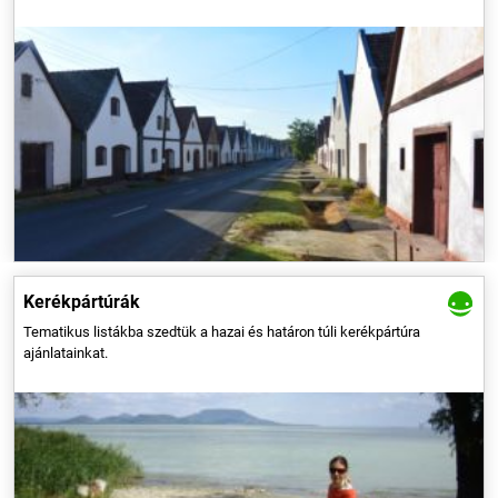
Listába szedtük biciklitúráinkat, hogy egyszerűbben találjátok meg
következő célpontotokat. A nagyobb tavak körüli körtúráktól kezdve a
családos tekerésen át a csúcsok meghódításáig rengeteg útvonalat
ajánlunk nektek.
Kerékpártúrák
Tematikus listákba szedtük a hazai és határon túli kerékpártúra
ajánlatainkat.
A túra során az Alföld kevéssé ismert területére kalandozunk, és
hagyjuk magunkat meglepni. Így láthatunk díszes, Zsolnay-majolikás