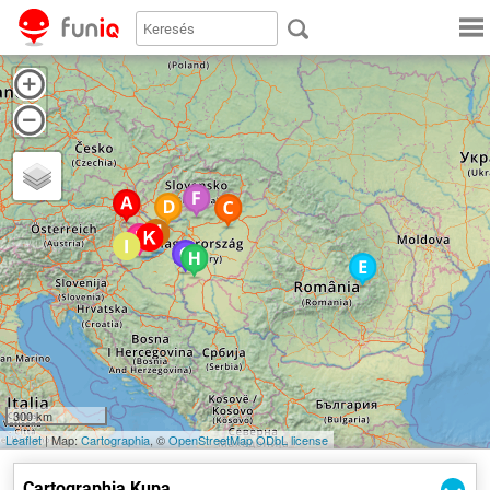
24 teljesítménytúra vár rád januártól decemberig, ha részt veszel a
Cartographia Kupa sorozatában. Minél több túrát teljesítesz, annál
nagyobb kupát kapsz! A Kupa az ország változatos tájaira kalauzolja a
résztvevőket, a részleteket a kupakiírásban találjátok!
300 km
Leaflet
| Map:
Cartographia
, ©
OpenStreetMap
ODbL license
Cartographia Kupa