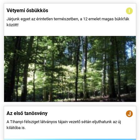
Vétyemi ősbükkös
Járjunk egyet az érintetlen természetben, a 12 emelet magas bükkfák
között!
Tihany legszebb magaslatait járja be hazánk első tanösvénye, amely
Lóczy Lajos geológus nevét viseli. A naplementekor arany köntösbe
öltöző Aranyház a félsziget legnagyobb gejzírkúpja; ezt is érinti a 11 km-
es sétaút, amelyre több ponton is becsatlakozhatunk.
Az első tanösvény
A Tihanyi-félsziget látványos tájain vezető sétán eljuthatunk az új
kilátóba is.