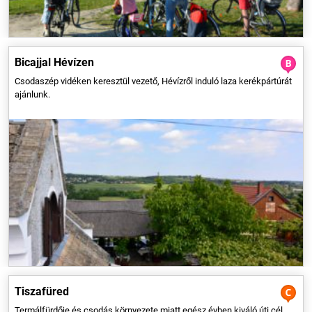
Bicajjal Hévízen
Csodaszép vidéken keresztül vezető, Hévízről induló laza kerékpártúrát
ajánlunk.
A Hortobágyi Nemzeti Park ölelte Tiszafüredet a Tisza-tó fővárosának
nevezik. Látnivalói közül jelentős a Lipcsey-kúria, ahol a Kiss Pál
Múzeumot is találjuk. Ennek egyik érdekes tárgya a western nyergek
elődje, az ún. tiszafüredi gombos nyereg.
Tiszafüred
Termálfürdője és csodás környezete miatt egész évben kiváló úti cél.