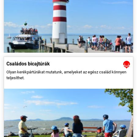
Ajánlatunkban rövidebb, könnyen teljesíthető kerékpártúrákat
gyűjtöttünk össze, amelyekre az egész család, gyerekekkel együtt
bátran felkerekedhet.
Családos bicajtúrák
Olyan kerékpártúrákat mutatunk, amelyeket az egész család könnyen
teljesíthet.
A 23 km hosszú, dimbes-dombos túrát bárki teljesítheti. Hévíz
központjából indulva érintjük Karmacs, Zalaköveskút és Nemesbük
településeket is, de arra is lesz időnk, hogy gyönyörködjünk a szép zalai
tájban.