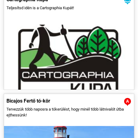
Teljesítsd idén is a Cartographia Kupát!
A klasszikus tókerülő kör teljesítése egy nap alatt kitűnő
sportteljesítmény, de átlagos kondíciójú kerékpárosoknak érdemes 2
napra tervezniük. Stranddal és látnivalókkal kiegészítve a túrát 3-4 nap
kényelmes bringázással számoljunk.
Bicajos Fertő tó-kör
Tervezzük több naposra a tókerülést, hogy minél több látnivalót útba
ejthessünk!