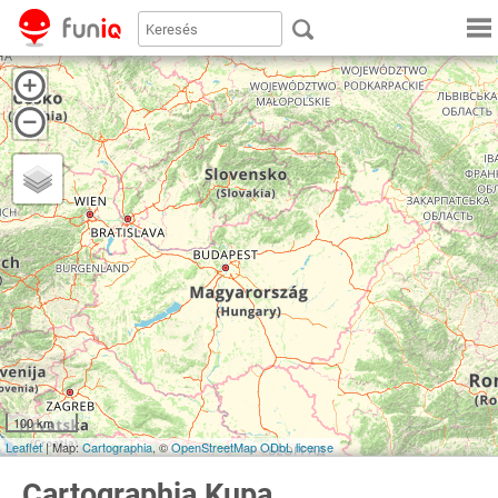
100 km
Leaflet
| Map:
Cartographia
, ©
OpenStreetMap
ODbL license
Cartographia Kupa