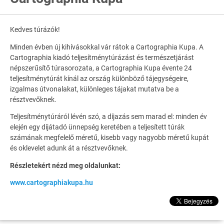
Kedves túrázók!
Minden évben új kihívásokkal vár rátok a Cartographia Kupa. A
Cartographia kiadó teljesítménytúrázást és természetjárást
népszerűsítő túrasorozata, a Cartographia Kupa évente 24
teljesítménytúrát kínál az ország különböző tájegységeire,
izgalmas útvonalakat, különleges tájakat mutatva be a
résztvevőknek.
Teljesítménytúráról lévén szó, a díjazás sem marad el: minden év
elején egy díjátadó ünnepség keretében a teljesített túrák
számának megfelelő méretű, kisebb vagy nagyobb méretű kupát
és oklevelet adunk át a résztvevőknek.
Részletekért nézd meg oldalunkat:
www.cartographiakupa.hu