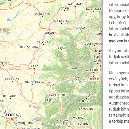
információ
térképre ke
úgy, hogy f
Lehetőség v
információ
is
. Az alk
nyelven
is 
A nyomtatot
tudjuk szól
információ
Ma a nyomta
érvényűek, 
turisztikai
típusú info
adatbázisa
Augmented 
tudjuk kötn
tartalmát i
a térkép me