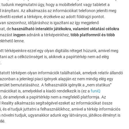
t tudunk megmutatni úgy, hogy a mobiltelefont vagy tabletet a
ll irányítani. Az alkalmazás az információkat telefonon jeleníti meg
elvetíti ezeket a térképre, érzékelve az adott földrajzi pontot.
an szezonhoz, időjáráshoz is igazítani az így megjelenő
kat, de
használható interaktív játékokra, valamint oktatási célokra
almazást
ingyen
adnánk a térképeinkhez,
több platformról és több
elérhető lenne.
t térképeinkre ezzel egy olyan digitális réteget húzunk, amivel meg
ítani azt a célközönséget is, akiknek a papírtérkép nem ad elég
t.
tott térképen olyan információk találhatóak, amelyek relatív állandó
azonban a jelenlegi piaci igények alapján ez nem mindig elég egy
 terület bemutatásához. A felhasználók igénylik a „nem statikus”
rmációkat is, amelyekkel a kiadó rendelkezik is (ez a
funiQ
), de amelynek a papírtérkép nem a megfelelő platformja. Az
Reality alkalmazás segítségével ezeket az információkat össze
i, és el tudjuk juttatni a felhasználókhoz, amivel a térkép információs
s növelni tudjuk, ugyanakkor adunk egy látványos, játékos élményt is
llé.