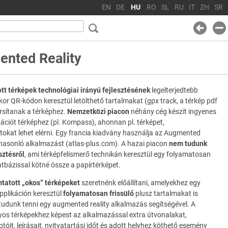
EN
DE
HU
RO
SL
RU
IT
ZH
SR
nted Reality
tt térképek technológiai irányú fejlesztésének
legelterjedtebb
or QR-kódon keresztül letölthető tartalmakat (gpx track, a térkép pdf
ársítanak a térképhez.
Nemzetközi piacon
néhány cég készít ingyenes
ációt térképhez (pl. Kompass), ahonnan pl. térképet,
tokat lehet elérni. Egy francia kiadvány használja az Augmented
 hasonló alkalmazást (atlas-plus.com). A hazai piacon
nem tudunk
sztésről
, ami térképfelismerő technikán keresztül egy folyamatosan
atbázissal kötné össze a papírtérképet.
tatott „okos” térképeket
szeretnénk előállítani, amelyekhez egy
pplikáción keresztül
folyamatosan frissülő
plusz tartalmakat is
tudunk tenni egy augmented reality alkalmazás segítségével. A
s térképekhez képest az alkalmazással extra útvonalakat,
fotóit, leírásait, nyitvatartási időt és adott helyhez köthető esemény