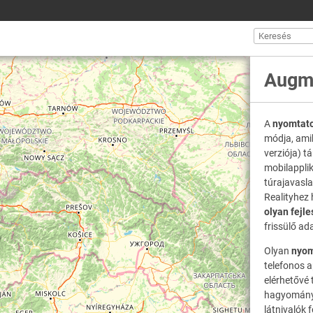
Augme
A
nyomtato
módja, amik
verziója) t
mobilapplik
túrajavasla
Realityhez
olyan fejle
frissülő ad
Olyan
nyom
telefonos a
elérhetővé 
hagyományo
látnivalók 