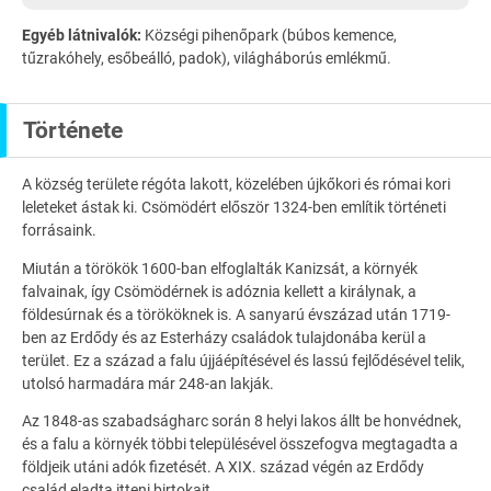
Egyéb látnivalók:
Községi pihenőpark (búbos kemence,
tűzrakóhely, esőbeálló, padok), világháborús emlékmű.
Története
A község területe régóta lakott, közelében újkőkori és római kori
leleteket ástak ki. Csömödért először 1324-ben említik történeti
forrásaink.
Miután a törökök 1600-ban elfoglalták Kanizsát, a környék
falvainak, így Csömödérnek is adóznia kellett a királynak, a
földesúrnak és a törököknek is. A sanyarú évszázad után 1719-
ben az Erdődy és az Esterházy családok tulajdonába kerül a
terület. Ez a század a falu újjáépítésével és lassú fejlődésével telik,
utolsó harmadára már 248-an lakják.
Az 1848-as szabadságharc során 8 helyi lakos állt be honvédnek,
és a falu a környék többi településével összefogva megtagadta a
földjeik utáni adók fizetését. A XIX. század végén az Erdődy
család eladta itteni birtokait.