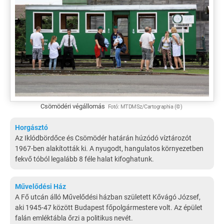
Csömödéri végállomás
Fotó:
MTDMSz/Cartographia
©
Horgásztó
Az Iklódbördőce és Csömödér határán húzódó víztározót
1967-ben alakították ki. A nyugodt, hangulatos környezetben
fekvő tóból legalább 8 féle halat kifoghatunk.
Művelődési Ház
A Fő utcán álló Művelődési házban született Kővágó József,
aki 1945-47 között Budapest főpolgármestere volt. Az épület
falán emléktábla őrzi a politikus nevét.