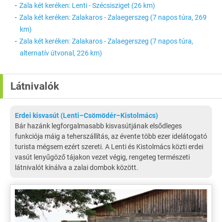
Zala két keréken: Lenti - Szécsisziget (26 km)
Zala két keréken: Zalakaros - Zalaegerszeg (7 napos túra, 269
km)
Zala két keréken: Zalakaros - Zalaegerszeg (7 napos túra,
alternatív útvonal, 226 km)
Látnivalók
Erdei kisvasút (Lenti–Csömödér–Kistolmács)
Bár hazánk legforgalmasabb kisvasútjának elsődleges
funkciója máig a teherszállítás, az évente több ezer idelátogató
turista mégsem ezért szereti. A Lenti és Kistolmács közti erdei
vasút lenyűgöző tájakon vezet végig, rengeteg természeti
látnivalót kínálva a zalai dombok között.