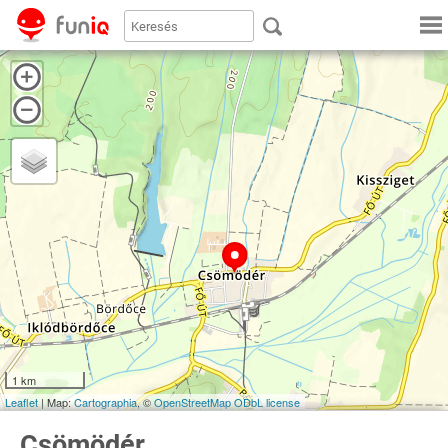
1 km
Leaflet
| Map:
Cartographia
, ©
OpenStreetMap
ODbL license
Csömödér