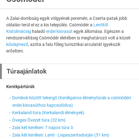
A Zalai-dombság egyik völgyének peremén, a Cserta-patak jobb
oldalán terül el ez a kis település. Csömödér a
Lentitől
Kistolmácsig
haladó
erdei kisvasút
egyik állomása. Egészen a
rendszerváltásig Csömödér életében is meghatározó volt a közeli
kőolajmező
, azóta a falu főleg turisztikai arculatát igyekszik
erősíteni.
Túraajánlatok
Kerékpártúrák
Dombok között tekergő (Kerékpáros élménytúrák a csömödéri
erdei kisvasúthoz kapcsolódva)
Kerkaland-túra (Kerkalandi élmények)
Öveges Övezet túra (32 km)
Zala két keréken: 7 napos túra 3.
Zala két keréken: Lenti - Lispeszentadorján (51 km)