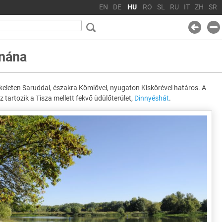
EN
DE
HU
RO
SL
RU
IT
ZH
SR
nána
keleten Saruddal, északra Kömlővel, nyugaton Kiskörével határos. A
z tartozik a Tisza mellett fekvő üdülőterület,
Dinnyéshát
.