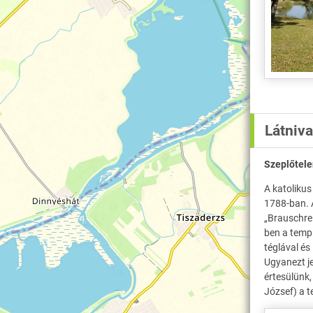
Látniv
Szeplőtel
A katolikus
1788-ban. 
„Brauschrei
ben a templ
téglával és
Ugyanezt je
értesülünk
József) a t