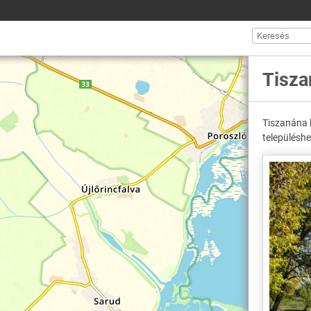
Tisza
Tiszanána 
településhe