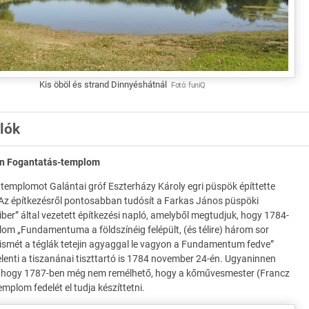
Kis öböl és strand Dinnyéshátnál
Fotó:
funiQ
alók
en Fogantatás-templom
 templomot Galántai gróf Eszterházy Károly egri püspök építtette
Az építkezésről pontosabban tudósít a Farkas János püspöki
ber” által vezetett építkezési napló, amelyből megtudjuk, hogy 1784-
om „Fundamentuma a földszínéig felépült, (és télire) három sor
 ismét a téglák tetejin agyaggal le vagyon a Fundamentum fedve”
lenti a tiszanánai tiszttartó is 1784 november 24-én. Ugyaninnen
, hogy 1787-ben még nem remélhető, hogy a kőművesmester (Francz
emplom fedelét el tudja készíttetni.