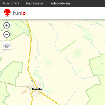
Mi a funiQ?
Impresszum
Adatvédelem