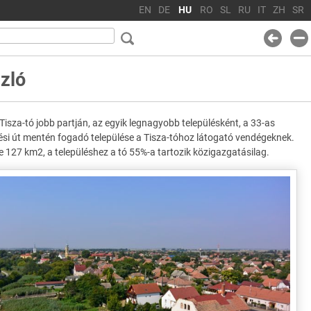
EN
DE
HU
RO
SL
RU
IT
ZH
SR
zló
Tisza-tó jobb partján, az egyik legnagyobb településként, a 33-as
ési út mentén fogadó települése a Tisza-tóhoz látogató vendégeknek.
te 127 km2, a településhez a tó 55%-a tartozik közigazgatásilag.