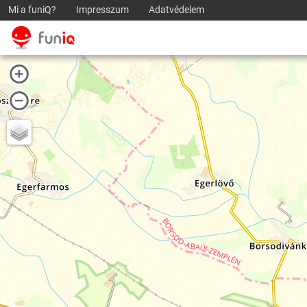
Mi a funiQ?
Impresszum
Adatvédelem