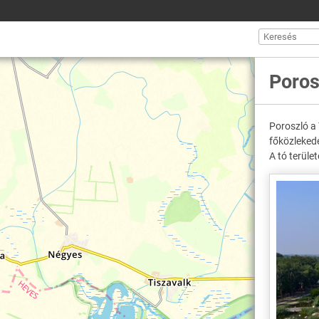
Poros
Poroszló a 
főközleked
A tó terüle