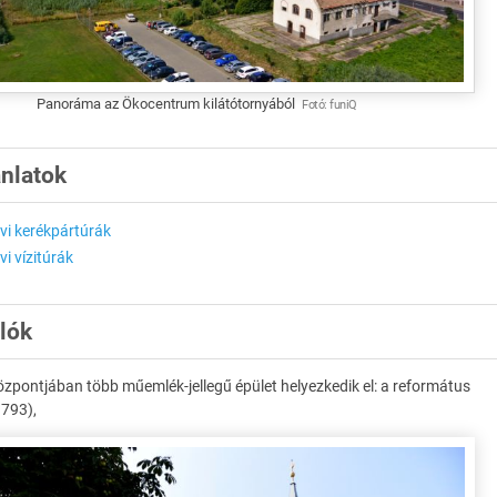
Panoráma az Ökocentrum kilátótornyából
Fotó:
funiQ
ánlatok
avi kerékpártúrák
vi vízitúrák
alók
özpontjában több műemlék-jellegű épület helyezkedik el: a református
793),