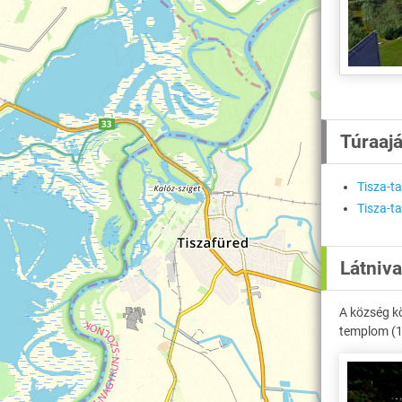
Túraaj
Tisza-t
Tisza-ta
Látniv
A község k
templom (1