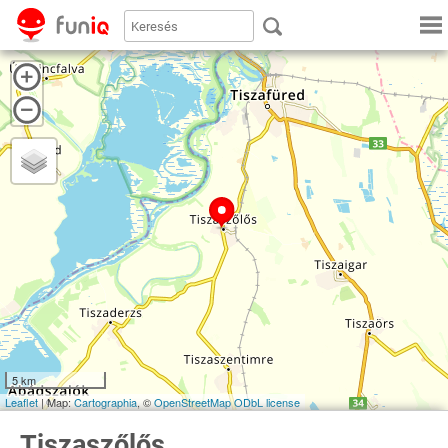
5 km
Leaflet
| Map:
Cartographia
, ©
OpenStreetMap
ODbL license
Tiszaszőlős