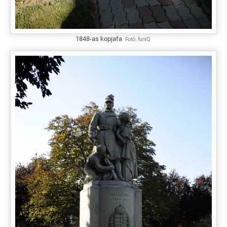
1848-as kopjafa
Fotó:
funiQ