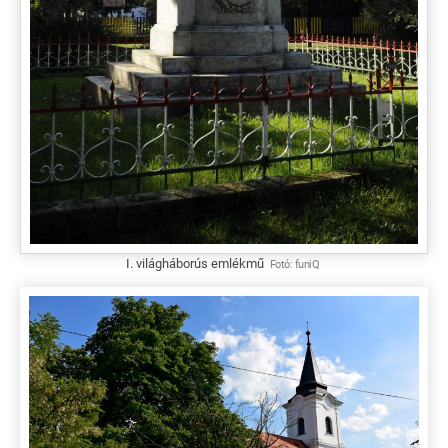
I. világháborús emlékmű
Fotó:
funiQ