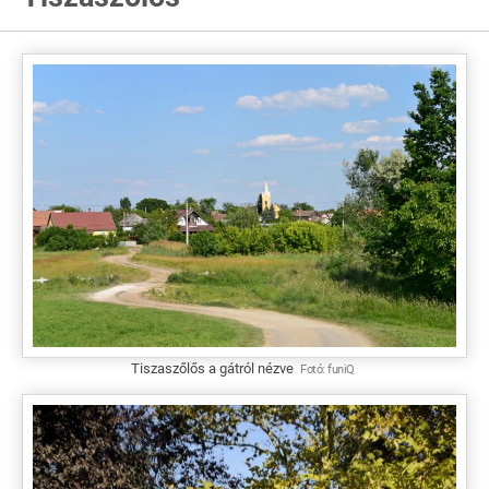
Tiszaszőlős a gátról nézve
Fotó:
funiQ