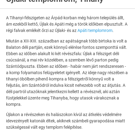
A Tihanyi-félszigeten az Árpád-korban még három település állt,
ám ezekből kettő, Újlak és Apáti még a török időkben elpusztult. A
régi falvak emlékét őrzi az Újlaki- és az
Apáti templomrom
.
Miután a XII-XIII. században az apátságnak több birtoka is volt a
Balaton déli partján, ezek könnyű elérése fontos szemponttá vált.
Ebben az időben alakult ki két révészfalu: Újlak a félsziget déli
csúcsánál, a mai rév közelében, a szemben lévő parton pedig
Szántódpuszta. Ebben az időben - habár nem járt rendszeresen -
a komp folyamatos felügyeletet igényelt. Az ideje nagy részében a
tihanyi öbölben pihenő kompra a félszigetről könnyű volt a
feljutás, ám Szántódról indulva kicsit nehezebb volt az átjutás. A
déli partról utazóknak jelentkezni kellett a révésznél, aki aztán
füstjelekkel üzente meg Tihanyba, hogy utasok várakoznak a
kompra.
Újlakon a révészeken és halászokon kívül az átkelés védelmére
idevezényelt katonák éltek, akiknek számbeli gyarapodása miatt
szükségessé vált egy templom felépítése.