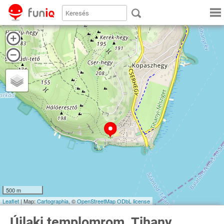
500 m
Leaflet
| Map:
Cartographia
, ©
OpenStreetMap
ODbL license
Újlaki templomrom, Tihany