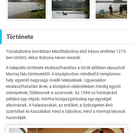
Története
Tiszabábolna (korábban Mezőbábolna) első írásos említése 1215-
ben történt, ekkor Bobona néven nevezik.
A település története elválaszthatatlan a török időkben elpusztult
Montaj falu történetétől. A középkorban mindkettő templomos
hely, egyenlő nagyságú önálló települések. Ugyanakkor
elválaszthatatlan ikrek, a középkori oklevelekben mindig együtt
szerepelnek, földesuraik is azonosak. Az 1396-os határjárást
például úgy végzik, mintha közigazgatásilag egy egységet
alkotnának. A halastavakat, az erdőket, a Szilszigeten lévő
szántókat és kaszálókat mind a bábolnai, mind a montaji lakosok
használják.