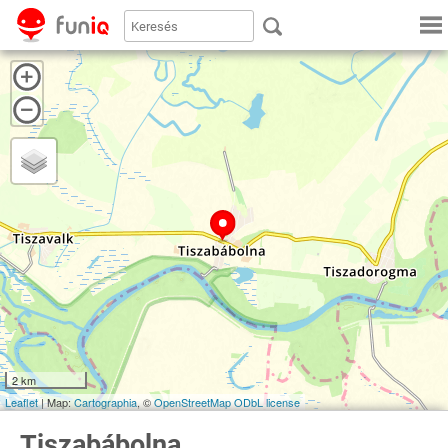
2 km
Leaflet
| Map:
Cartographia
, ©
OpenStreetMap
ODbL license
Tiszabábolna