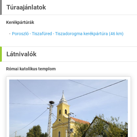
Túraajánlatok
Kerékpártúrák
Poroszló - Tiszafüred - Tiszadorogma kerékpártúra (46 km)
Látnivalók
Római katolikus templom