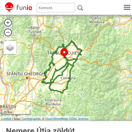
20 km
Leaflet
| Map:
Cartographia
, ©
OpenStreetMap
ODbL license
Nemere Útja zöldút