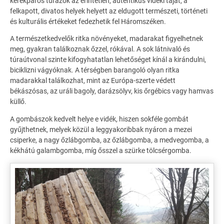
kerékpáros túrázók az érintetlen, autentikus vidéki tájat, a
felkapott, divatos helyek helyett az eldugott természeti, történeti
és kulturális értékeket fedezhetik fel Háromszéken.
A természetkedvelők ritka növényeket, madarakat figyelhetnek
meg, gyakran találkoznak őzzel, rókával. A sok látnivaló és
túraútvonal szinte kifogyhatatlan lehetőséget kínál a kirándulni,
biciklizni vágyóknak. A térségben barangoló olyan ritka
madarakkal találkozhat, mint az Európa-szerte védett
békászósas, az uráli bagoly, darázsölyv, kis őrgébics vagy hamvas
küllő.
A gombászok kedvelt helye e vidék, hiszen sokféle gombát
gyűjthetnek, melyek közül a leggyakoribbak nyáron a mezei
csiperke, a nagy őzlábgomba, az őzlábgomba, a medvegomba, a
kékhátú galambgomba, míg ősszel a szürke tölcsérgomba.