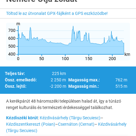
Töltsd le az útvonalat GPX-fájlként a GPS eszközödbe!
m
700
600
500
400
km
0
50
100
150
200
Teljes táv:
225 km
Össz. emelkedő:
2 250 m
Magasság max.:
762 m
Össz. lejtő:
-2 200 m
Magasság min.:
515 m
A kerékpárút 48 háromszéki településen halad át, így a túrázó
renget kulturális és természeti érdekességgel találkozhat.
Kézdiszéki körút
:
Kézdivásárhely (Târgu Secuiesc)
–
Kézdiszentkereszt (Poian)
–
Csernáton (Cernat)
–
Kézdivásárhely
(Târgu Secuiesc)