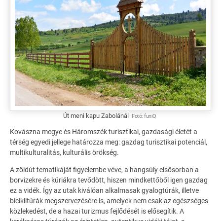
Út meni kapu Zabolánál
Fotó:
funiQ
Kovászna megye és Háromszék turisztikai, gazdasági életét a
térség egyedi jellege határozza meg: gazdag turisztikai potenciál,
multikulturalitás, kulturális örökség.
A zöldút tematikáját figyelembe véve, a hangsúly elsősorban a
borvizekre és kúriákra tevődött, hiszen mindkettőből igen gazdag
ez a vidék. Így az utak kiválóan alkalmasak gyalogtúrák, illetve
biciklitúrák megszervezésére is, amelyek nem csak az egészséges
közlekedést, de a hazai turizmus fejlődését is elősegítik. A