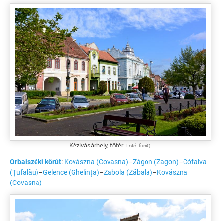
Kézivásárhely, főtér
Fotó:
funiQ
Orbaiszéki körút
:
Kovászna (Covasna)
–
Zágon (Zagon)
–
Cófalva
(Țufalău)
–
Gelence (Ghelința)
–
Zabola (Zăbala)
–
Kovászna
(Covasna)