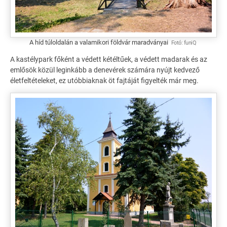
A híd túloldalán a valamikori földvár maradványai
Fotó:
funiQ
A kastélypark főként a védett kétéltűek, a védett madarak és az
emlősök közül leginkább a denevérek számára nyújt kedvező
életfeltételeket, ez utóbbiaknak öt fajtáját figyelték már meg.