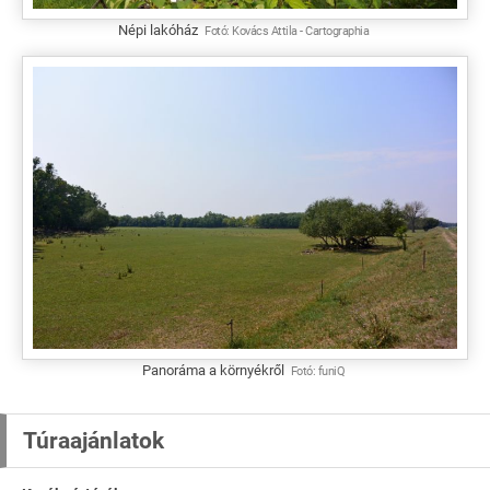
Népi lakóház
Fotó:
Kovács Attila
-
Cartographia
Panoráma a környékről
Fotó:
funiQ
Túraajánlatok