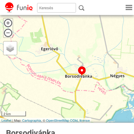
2 km
Leaflet
| Map:
Cartographia
, ©
OpenStreetMap
ODbL license
Borsodivánka