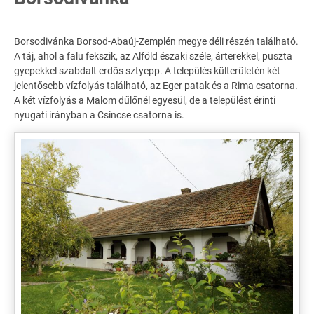
Borsodivánka Borsod-Abaúj-Zemplén megye déli részén található.
A táj, ahol a falu fekszik, az Alföld északi széle, árterekkel, puszta
gyepekkel szabdalt erdős sztyepp. A település külterületén két
jelentősebb vízfolyás található, az Eger patak és a Rima csatorna.
A két vízfolyás a Malom dűlőnél egyesül, de a települést érinti
nyugati irányban a Csincse csatorna is.