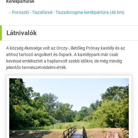
Kerékpártúrák
Poroszló - Tiszafüred - Tiszadorogma kerékpártúra (46 km)
Látnivalók
A község ékessége volt az Orczy-, illetőleg Prónay kastély és az
ahhoz tartozó angolkert és őspark. A kastélypark már csak
kevéssé emlékeztet a hajdanvolt szebb időkre, de még mindig
jelentős természetvédelmi érték.