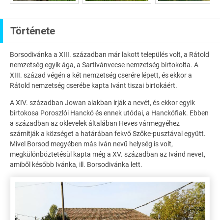
Története
Borsodivánka a XIII. században már lakott település volt, a Rátold
nemzetség egyik ága, a Sartivánvecse nemzetség birtokolta. A
XIII. század végén a két nemzetség cserére lépett, és ekkor a
Rátold nemzetség cserébe kapta Ivánt tiszai birtokáért.
A XIV. században Jowan alakban írják a nevét, és ekkor egyik
birtokosa Poroszlói Hanckó és ennek utódai, a Hanckófiak. Ebben
a században az oklevelek általában Heves vármegyéhez
számítják a községet a határában fekvő Szőke-pusztával együtt.
Mivel Borsod megyében más Iván nevű helység is volt,
megkülönböztetésül kapta még a XV. században az Ivánd nevet,
amiből később Ivánka, ill. Borsodivánka lett.