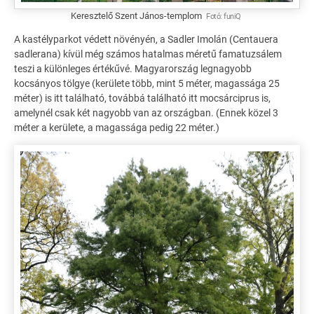
Keresztelő Szent János-templom
Fotó:
funiQ
A kastélyparkot védett növényén, a Sadler Imolán (Centauera
sadlerana) kívül még számos hatalmas méretű famatuzsálem
teszi a különleges értékűvé. Magyarország legnagyobb
kocsányos tölgye (kerülete több, mint 5 méter, magassága 25
méter) is itt található, továbbá található itt mocsárciprus is,
amelynél csak két nagyobb van az országban. (Ennek közel 3
méter a kerülete, a magassága pedig 22 méter.)