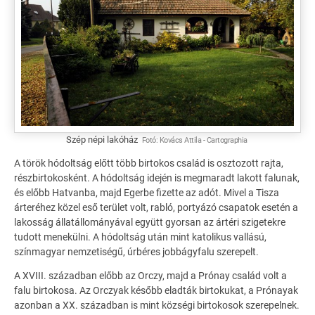
Szép népi lakóház
Fotó:
Kovács Attila
-
Cartographia
A török hódoltság előtt több birtokos család is osztozott rajta,
részbirtokosként. A hódoltság idején is megmaradt lakott falunak,
és előbb Hatvanba, majd Egerbe fizette az adót. Mivel a Tisza
árteréhez közel eső terület volt, rabló, portyázó csapatok esetén a
lakosság állatállományával együtt gyorsan az ártéri szigetekre
tudott menekülni. A hódoltság után mint katolikus vallású,
színmagyar nemzetiségű, úrbéres jobbágyfalu szerepelt.
A XVIII. században előbb az Orczy, majd a Prónay család volt a
falu birtokosa. Az Orczyak később eladták birtokukat, a Prónayak
azonban a XX. században is mint községi birtokosok szerepelnek.